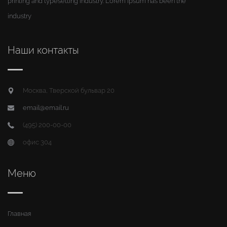
printing and typesetting industry. Lorem Ipsum has been the
industry
Наши контакты
Москва, Тверской бульвар 20
email@email.ru
(495) 200-00-00
офис 304
Меню
Главная