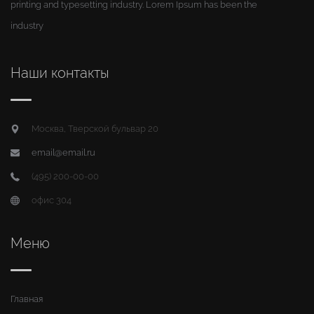
printing and typesetting industry. Lorem Ipsum has been the
industry
Наши контакты
Москва, Тверской бульвар 20
email@email.ru
(495) 200-00-00
офис 304
Меню
Главная