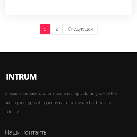
1
2
Следующая
О нашей компании. Lorem Ipsum is simply dummy text of the
printing and typesetting industry. Lorem Ipsum has been the
industry
Наши контакты