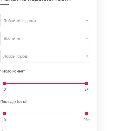
Любой тип сделки
Все типы
Любой город
Число комнат
0
3+
Площадь (кв. м.)
0
98+