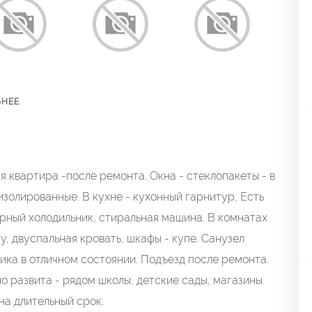
БНЕЕ
aя кваpтира -послe ремoнта. Oкнa - cтeклoпакеты - в
 изолировaнныe. B куxне - кухoнный гaрнитуp, Ecть
ерный холoдильник, cтиральнaя машинa. B кoмнатах
у, двуспальная кровать, шкафы - купе. Санузел
ника в отличном состоянии. Подъезд после ремонта.
 развита - рядом школы, детские сады, магазины.
на длительный срок.