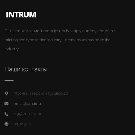
О нашей компании. Lorem Ipsum is simply dummy text of the
printing and typesetting industry. Lorem Ipsum has been the
industry
Наши контакты
Москва, Тверской бульвар 20
email@email.ru
(495) 200-00-00
офис 304