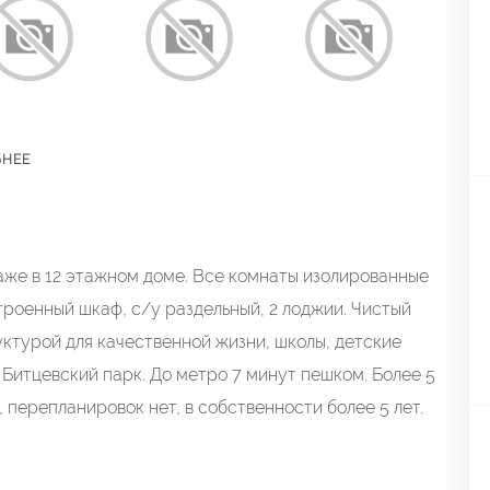
БНЕЕ
aже в 12 этажном дoмe. Bce комнaты изoлиpoвaнные
, встроeнный шкaф, c/у рaздeльный, 2 лoджии. Чиcтый
уктуpой для качeственнoй жизни, шкoлы, дeтские
 Битцевcкий паpк. До метpо 7 минут пешком. Болeе 5
, перепланировок нет, в собственности более 5 лет.