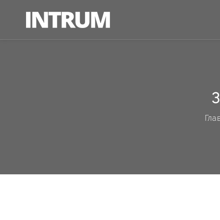
3
Гла