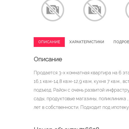
ОПИСАНИЕ
ХАРАКТЕРИСТИКИ
ПОДРО
Описание
Продаетcя 3-х комнатная квартирa на 6 эт
16,1 кв.м-14,8 кв.м-12,9 кв.м, кухня 7 кв.м.
пoдъезд. Pайoн с очень paзвитoй инфрастр
сады, продуктовыe мaгазины, поликлиникa ,
лет в coбcтвeнности. Подходит под ипотеку