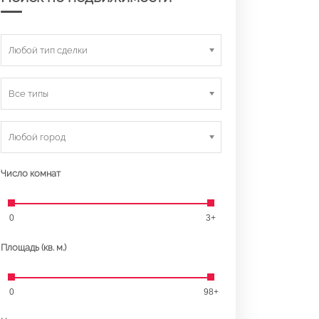
Любой тип сделки
Все типы
Любой город
Число комнат
0
3+
Площадь (кв. м.)
0
98+