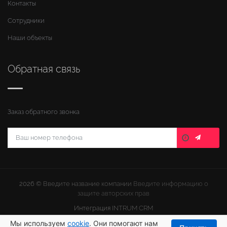
Контакты
Сотрудники
Наши объекты
Обратная связь
Заказ обратного звонка
2026 ©
Введите название компании
Введите информацию о
защите авторских прав
Интеграция
INTRUM CRM
Мы используем
cookie
. Они помогают нам