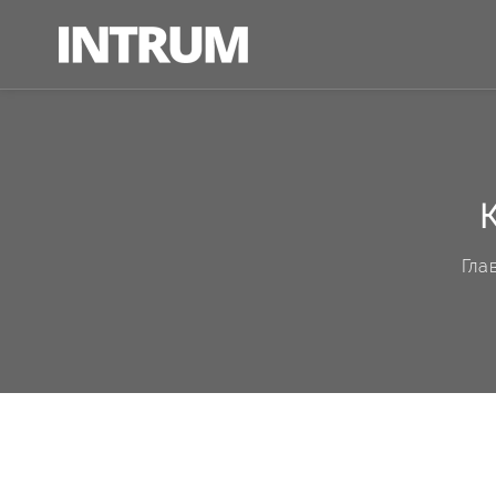
К
Гла