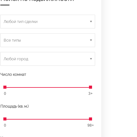
Любой тип сделки
Все типы
Любой город
Число комнат
0
3+
Площадь (кв. м.)
0
98+