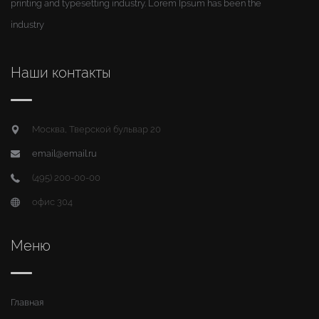
printing and typesetting industry. Lorem Ipsum has been the
industry
Наши контакты
Москва, Тверской бульвар 20
email@email.ru
(495) 200-00-00
офис 304
Меню
Главная