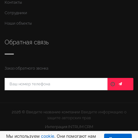
Контакты
Сотрудники
Наши объекты
Обратная связь
Заказ обратного звонка
2026 ©
Введите название компании
Введите информацию о
защите авторских прав
Интеграция
INTRUM CRM
Мы используем
cookie
. Они помогают нам